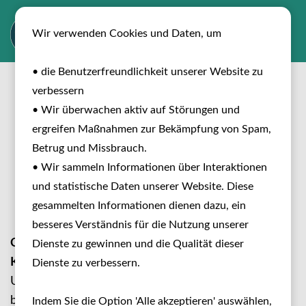
Wir verwenden Cookies und Daten, um
• die Benutzerfreundlichkeit unserer Website zu
verbessern
• Wir überwachen aktiv auf Störungen und
ergreifen Maßnahmen zur Bekämpfung von Spam,
Baia Holiday Camping
Betrug und Missbrauch.
• Wir sammeln Informationen über Interaktionen
Villages – Urlaub mit
und statistische Daten unserer Website. Diese
Hund am Meer
gesammelten Informationen dienen dazu, ein
besseres Verständnis für die Nutzung unserer
Camping mit Hund bei Baia Holiday: Italien &
Dienste zu gewinnen und die Qualität dieser
Kroatien
Dienste zu verbessern.
Urlaub mit Hund im Baia Holiday Camping Village
bedeutet Camping am Meer oder in mediterraner
Indem Sie die Option 'Alle akzeptieren' auswählen,