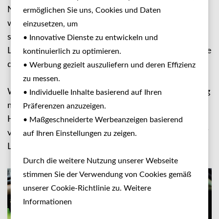
Natur – mit Unterkünften, in denen Hunde
ermöglichen Sie uns, Cookies und Daten
willkommen sind. Viele Baia Holiday Anlagen liegen
einzusetzen, um
strandnah, bieten hundefreundliche Mobilheime,
• Innovative Dienste zu entwickeln und
Lodge-Zelte oder Stellplätze und haben Spazierwege
kontinuierlich zu optimieren.
direkt ab dem Platz.
• Werbung gezielt auszuliefern und deren Effizienz
zu messen.
Wenn ihr Camping mit Hund in Italien oder Camping
• Individuelle Inhalte basierend auf Ihren
mit Hund in Kroatien sucht, findet ihr hier Baia
Präferenzen anzuzeigen.
Holiday Villages in besonders beliebten Regionen –
• Maßgeschneiderte Werbeanzeigen basierend
von Sardinien über Venetien bis zur Adria-Insel Mali
auf Ihren Einstellungen zu zeigen.
Lošinj.
Durch die weitere Nutzung unserer Webseite
stimmen Sie der Verwendung von Cookies gemäß
unserer Cookie-Richtlinie zu. Weitere
Informationen