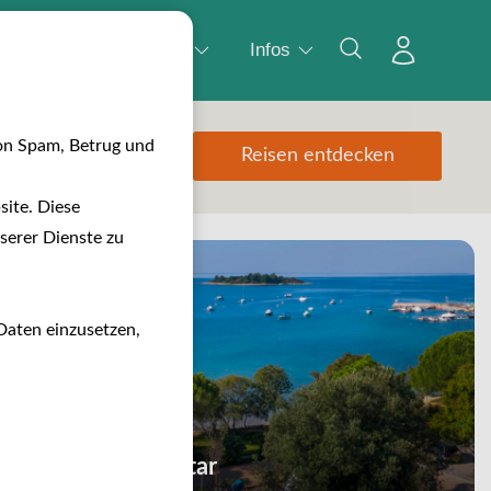
Wasser
Camping
Infos
on Spam, Betrug und
Reisen entdecken
ite. Diese
serer Dienste zu
Daten einzusetzen,
Camping Veštar