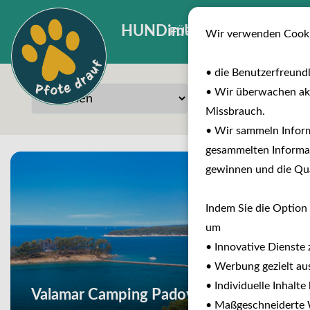
HUNDimURLAUB
FÜR INVESTOREN
B
Wir verwenden Cooki
• die Benutzerfreund
• Wir überwachen ak
Missbrauch.
• Wir sammeln Inform
gesammelten Informat
gewinnen und die Qual
Indem Sie die Option 
um
• Innovative Dienste 
• Werbung gezielt aus
• Individuelle Inhalt
Valamar Camping Padova
• Maßgeschneiderte W