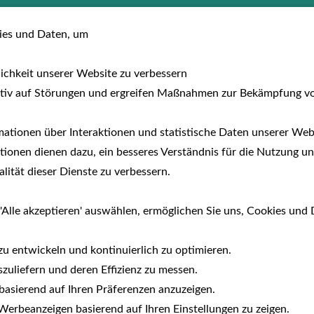
usreisen
Hotels
Fewo/Parcs
Auf dem 
es und Daten, um
lichkeit unserer Website zu verbessern
tiv auf Störungen und ergreifen Maßnahmen zur Bekämpfung v
ationen über Interaktionen und statistische Daten unserer Webs
ionen dienen dazu, ein besseres Verständnis für die Nutzung un
ität dieser Dienste zu verbessern.
'Alle akzeptieren' auswählen, ermöglichen Sie uns, Cookies und 
zu entwickeln und kontinuierlich zu optimieren.
zuliefern und deren Effizienz zu messen.
e basierend auf Ihren Präferenzen anzuzeigen.
Campingplatz Porto Sole
erbeanzeigen basierend auf Ihren Einstellungen zu zeigen.