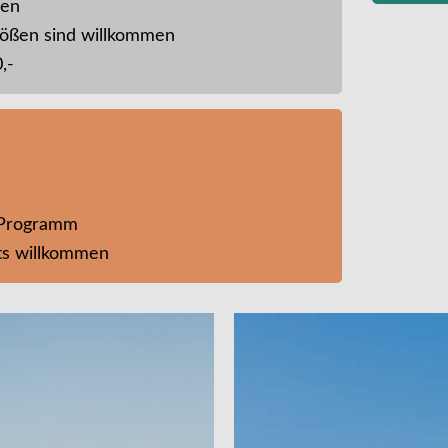
men
rößen sind willkommen
,-
-Programm
ts willkommen