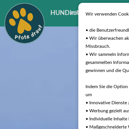
HUNDimURLAUB
FÜR INVESTOREN
B
Wir verwenden Cooki
• die Benutzerfreund
• Wir überwachen ak
Missbrauch.
• Wir sammeln Inform
gesammelten Informat
gewinnen und die Qual
Indem Sie die Option 
um
• Innovative Dienste 
• Werbung gezielt aus
• Individuelle Inhalt
• Maßgeschneiderte W