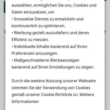
auswählen, ermöglichen Sie uns, Cookies und
auswählen, ermöglichen Sie uns, Cookies und
Im Katalog blättern
Daten einzusetzen, um
Daten einzusetzen, um
Bequem nach Hause bestellen
• Innovative Dienste zu entwickeln und
• Innovative Dienste zu entwickeln und
Bestellt kostenlos unseren aktuellen Katalog
kontinuierlich zu optimieren.
kontinuierlich zu optimieren.
bequem nach Hause und findet eure persönliche
• Werbung gezielt auszuliefern und deren
• Werbung gezielt auszuliefern und deren
Traumreise!
Effizienz zu messen.
Effizienz zu messen.
• Individuelle Inhalte basierend auf Ihren
• Individuelle Inhalte basierend auf Ihren
Präferenzen anzuzeigen.
Präferenzen anzuzeigen.
Katalogbestellung
• Maßgeschneiderte Werbeanzeigen
• Maßgeschneiderte Werbeanzeigen
basierend auf Ihren Einstellungen zu zeigen.
basierend auf Ihren Einstellungen zu zeigen.
Bitte fülle die folgenden Felder aus.
Durch die weitere Nutzung unserer Webseite
Durch die weitere Nutzung unserer Webseite
Titel
stimmen Sie der Verwendung von Cookies
stimmen Sie der Verwendung von Cookies
gemäß unserer Cookie-Richtlinie zu. Weitere
gemäß unserer Cookie-Richtlinie zu. Weitere
Informationen
Informationen
Vorname