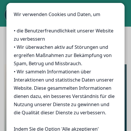
Wir verwenden Cookies und Daten, um
Wir verwenden Cookies und Daten, um
• die Benutzerfreundlichkeit unserer Website
• die Benutzerfreundlichkeit unserer Website
zu verbessern
zu verbessern
• Wir überwachen aktiv auf Störungen und
• Wir überwachen aktiv auf Störungen und
ergreifen Maßnahmen zur Bekämpfung von
ergreifen Maßnahmen zur Bekämpfung von
Spam, Betrug und Missbrauch.
Spam, Betrug und Missbrauch.
• Wir sammeln Informationen über
• Wir sammeln Informationen über
Interaktionen und statistische Daten unserer
Interaktionen und statistische Daten unserer
Website. Diese gesammelten Informationen
Website. Diese gesammelten Informationen
dienen dazu, ein besseres Verständnis für die
dienen dazu, ein besseres Verständnis für die
Nutzung unserer Dienste zu gewinnen und
Nutzung unserer Dienste zu gewinnen und
die Qualität dieser Dienste zu verbessern.
die Qualität dieser Dienste zu verbessern.
Indem Sie die Option 'Alle akzeptieren'
Indem Sie die Option 'Alle akzeptieren'