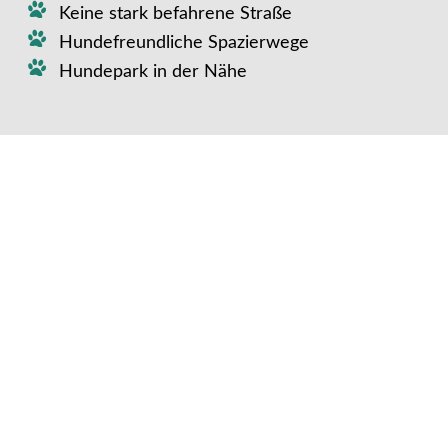
Keine stark befahrene Straße
Hundefreundliche Spazierwege
Hundepark in der Nähe
Weiterer Komfort für euren
Vierbeiner:
Extras für euren Vierbeiner (gegen
Gebühr):
Bademöglichkeit für euren
Vierbeiner: