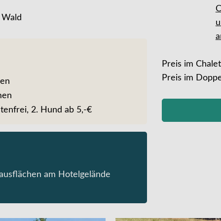
C
m Wald
u
a
Preis im Chale
Preis im Dopp
men
men
tenfrei, 2. Hund ab 5,-€
lausflächen am Hotelgelände