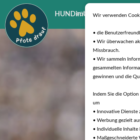
HUNDimURLAUB
FÜR INVESTOREN
B
Wir verwenden Cooki
• die Benutzerfreund
• Wir überwachen ak
Missbrauch.
• Wir sammeln Inform
gesammelten Informat
gewinnen und die Qual
Indem Sie die Option 
um
• Innovative Dienste 
• Werbung gezielt aus
• Individuelle Inhalt
• Maßgeschneiderte W