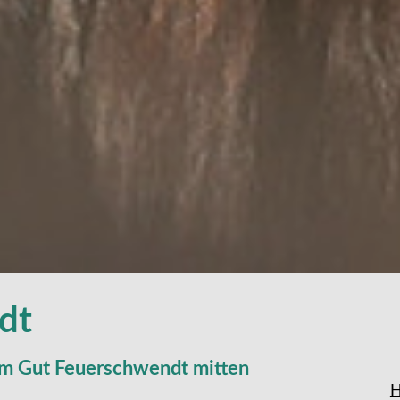
dt
im Gut Feuerschwendt mitten
H