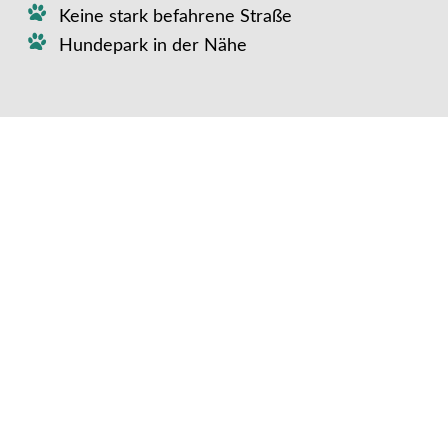
Keine stark befahrene Straße
Hundepark in der Nähe
Weiterer Komfort für euren
Vierbeiner:
Extras für euren Vierbeiner (gegen
Gebühr):
Bademöglichkeit für euren
Vierbeiner:
Allgemeine Hundeinformationen: