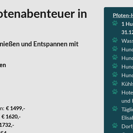
fotenabenteuer in
Pfoten-H
1 Hu
31.1
Wass
enießen und Entspannen mit
Hund
Hund
ien
Hund
Hund
Kühl
Hote
und 
n:
€ 1499,-
Tägl
€ 1620,-
Elis
1732,-
Dorf