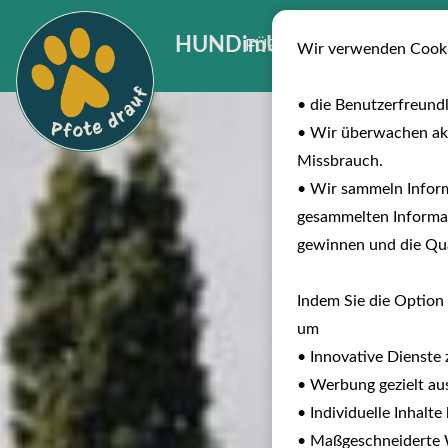
HUNDimURLAUB
FÜR INVESTOREN
B
Wir verwenden Cooki
• die Benutzerfreund
• Wir überwachen ak
Missbrauch.
• Wir sammeln Inform
gesammelten Informat
gewinnen und die Qual
Indem Sie die Option 
um
• Innovative Dienste 
• Werbung gezielt aus
• Individuelle Inhalt
• Maßgeschneiderte W