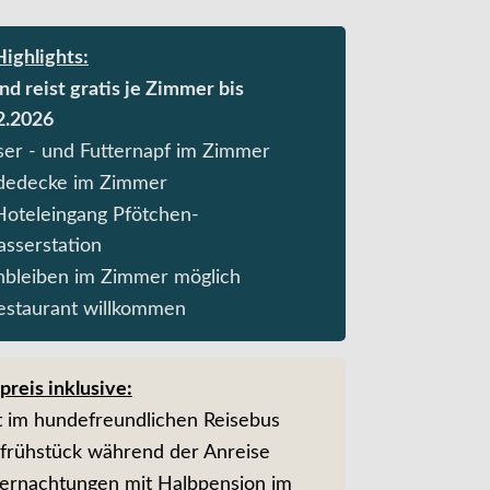
ighlights:
nd reist gratis je Zimmer bis
2.2026
er - und Futternapf im Zimmer
edecke im Zimmer
oteleingang Pfötchen-
sserstation
inbleiben im Zimmer möglich
estaurant willkommen
preis inklusive:
t im hundefreundlichen Reisebus
frühstück während der Anreise
ernachtungen mit Halbpension im