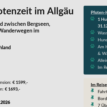
otenzeit im Allgäu
Pfoten-H
1 Hu
d zwischen Bergseen,
31.1
n Wanderwegen im
Wass
Hund
Am H
hland
& Wa
Alle
Im R
nsion:
€ 1599,-
Im Reise
n:
€ 1693,-
Fahr
Bord
2.2026
7 Üb