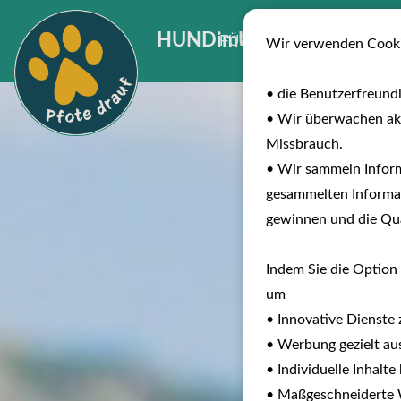
HUNDimURLAUB
FÜR INVESTOREN
B
Wir verwenden Cooki
• die Benutzerfreund
• Wir überwachen ak
Missbrauch.
• Wir sammeln Inform
gesammelten Informat
gewinnen und die Qual
Indem Sie die Option 
um
• Innovative Dienste 
• Werbung gezielt aus
• Individuelle Inhalt
• Maßgeschneiderte W