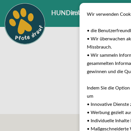
HUNDimURLAUB
FÜR INVESTOREN
B
Wir verwenden Cooki
• die Benutzerfreund
• Wir überwachen ak
Hier klicke
Missbrauch.
• Wir sammeln Inform
gesammelten Informat
gewinnen und die Qual
Indem Sie die Option 
um
• Innovative Dienste 
• Werbung gezielt aus
• Individuelle Inhalt
• Maßgeschneiderte W