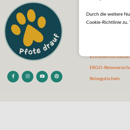
Hilfreiche L
Durch die weitere N
Cookie-Richtlinie zu.
Impressum
AGB
Datenschutz
Einreiseinformatio
ERGO-Reiseversich
Reisegutschein