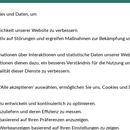
usreisen
Hotels
Fewo/Parcs
Auf dem 
es und Daten, um
lichkeit unserer Website zu verbessern
tiv auf Störungen und ergreifen Maßnahmen zur Bekämpfung v
n, um die Cookies zu akzeptieren und die Übersichtskarte
ationen über Interaktionen und statistische Daten unserer Webs
ionen dienen dazu, ein besseres Verständnis für die Nutzung un
ität dieser Dienste zu verbessern.
'Alle akzeptieren' auswählen, ermöglichen Sie uns, Cookies und 
zu entwickeln und kontinuierlich zu optimieren.
zuliefern und deren Effizienz zu messen.
e basierend auf Ihren Präferenzen anzuzeigen.
erbeanzeigen basierend auf Ihren Einstellungen zu zeigen.