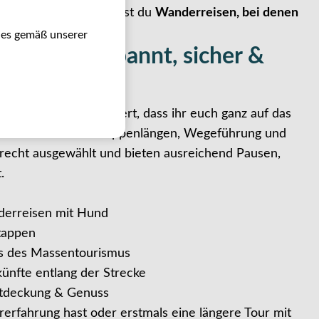
aften – bei uns findest du
Wanderreisen, bei denen
ies gemäß unserer
und – entspannt, sicher &
und sind so konzipiert, dass ihr euch ganz auf das
entrieren könnt. Etappenlängen, Wegeführung und
recht ausgewählt und bieten ausreichend Pausen,
.
nderreisen mit Hund
tappen
ts des Massentourismus
ünfte entlang der Strecke
Entdeckung & Genuss
rerfahrung hast oder erstmals eine längere Tour mit