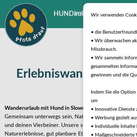
HUNDimURLAUB
FÜR INVESTOREN
B
Wir verwenden Cooki
• die Benutzerfreund
• Wir überwachen ak
Missbrauch.
• Wir sammeln Inform
gesammelten Informat
Erlebniswandern mit 
gewinnen und die Qual
Indem Sie die Option 
um
Wanderurlaub mit Hund in Slowenien
• Innovative Dienste 
Gemeinsam unterwegs sein, Natur intensiv erleben und
• Werbung gezielt aus
und deinen Vierbeiner. Unsere sorgfältigen Wandertou
• Individuelle Inhalt
Naturerlebnisse, gut planbare Etappen und hundefreu
• Maßgeschneiderte W