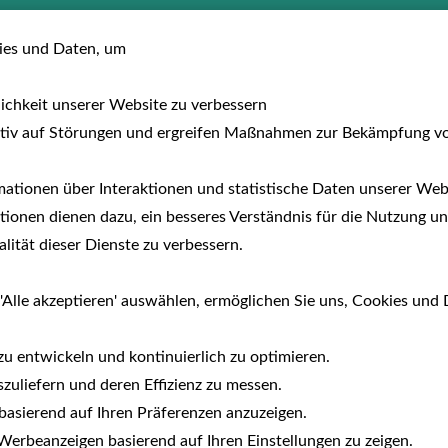
usreisen
Hotels
Fewo/Parcs
Auf dem 
es und Daten, um
lichkeit unserer Website zu verbessern
tiv auf Störungen und ergreifen Maßnahmen zur Bekämpfung v
ationen über Interaktionen und statistische Daten unserer Webs
ionen dienen dazu, ein besseres Verständnis für die Nutzung un
Hund – Individuelle Wand
ität dieser Dienste zu verbessern.
Hund
'Alle akzeptieren' auswählen, ermöglichen Sie uns, Cookies und 
zu entwickeln und kontinuierlich zu optimieren.
 den Alltag hinter sich lassen –
Erlebniswandern mit H
zuliefern und deren Effizienz zu messen.
ren sind speziell auf die Bedürfnisse von
Mensch und H
e basierend auf Ihren Präferenzen anzuzeigen.
ndlich ausgewählte Unterkünfte.
erbeanzeigen basierend auf Ihren Einstellungen zu zeigen.