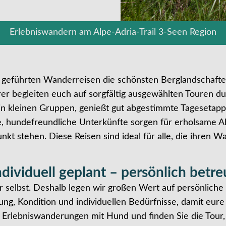
Erlebniswandern am Alpe-Adria-Trail 3-Seen Region
eführten Wanderreisen die schönsten Berglandschaften 
er begleiten euch auf sorgfältig ausgewählten Touren d
n kleinen Gruppen, genießt gut abgestimmte Tagesetappen
le, hundefreundliche Unterkünfte sorgen für erholsame
t stehen. Diese Reisen sind ideal für alle, die ihren W
ndividuell geplant – persönlich betre
hr selbst. Deshalb legen wir großen Wert auf persönlich
ung, Kondition und individuellen Bedürfnisse, damit eure 
 Erlebniswanderungen mit Hund und finden Sie die Tour, 