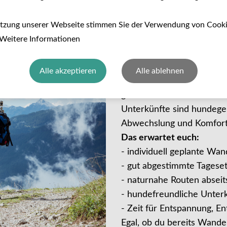
dern oder aktive Auszeiten in beeindruckenden Landsch
utzung unserer Webseite stimmen Sie der Verwendung von Cook
Wandern mit H
 Weitere Informationen
individuell
Alle akzeptieren
Alle ablehnen
Unsere Wandertouren mit H
gemeinsame Erlebnis konz
Unterkünfte sind hundege
Abwechslung und Komfort
Das erwartet euch:
- individuell geplante Wa
- gut abgestimmte Tagese
- naturnahe Routen absei
- hundefreundliche Unterk
- Zeit für Entspannung, 
Egal, ob du bereits Wande