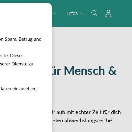
Wasser
Camping
Infos
on Spam, Betrug und
ite. Diese
serer Dienste zu
erreisen für Mensch &
Daten einzusetzen,
und
verbindet aktiven Urlaub mit echter Zeit für dich
und
abgestimmt und bieten abwechslungsreiche